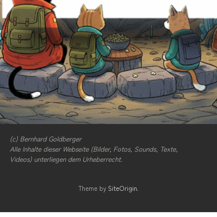
(c) Bernhard Goldberger
Alle Inhalte dieser Webseite (Bilder, Fotos, Sounds, Texte,
Videos) unterliegen dem Urheberrecht.
Theme by
SiteOrigin
.