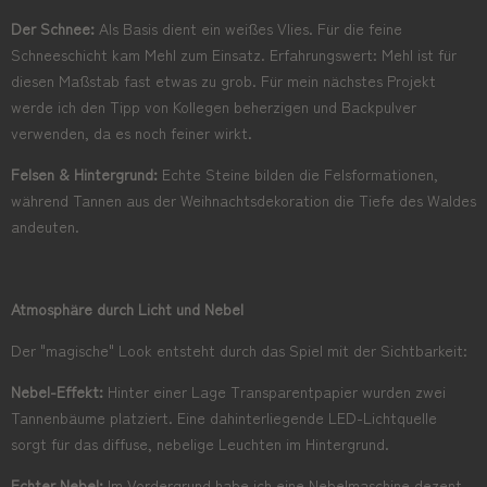
Der Schnee:
Als Basis dient ein weißes Vlies. Für die feine
Schneeschicht kam Mehl zum Einsatz. Erfahrungswert: Mehl ist für
diesen Maßstab fast etwas zu grob. Für mein nächstes Projekt
werde ich den Tipp von Kollegen beherzigen und Backpulver
verwenden, da es noch feiner wirkt.
Felsen & Hintergrund:
Echte Steine bilden die Felsformationen,
während Tannen aus der Weihnachtsdekoration die Tiefe des Waldes
andeuten.
Atmosphäre durch Licht und Nebel
Der "magische" Look entsteht durch das Spiel mit der Sichtbarkeit:
Nebel-Effekt:
Hinter einer Lage Transparentpapier wurden zwei
Tannenbäume platziert. Eine dahinterliegende LED-Lichtquelle
sorgt für das diffuse, nebelige Leuchten im Hintergrund.
Echter Nebel:
Im Vordergrund habe ich eine Nebelmaschine dezent