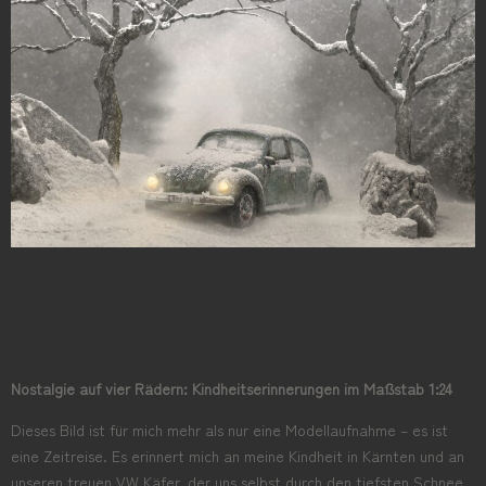
Nostalgie auf vier Rädern: Kindheitserinnerungen im Maßstab 1:24
Dieses Bild ist für mich mehr als nur eine Modellaufnahme – es ist
eine Zeitreise. Es erinnert mich an meine Kindheit in Kärnten und an
unseren treuen VW Käfer, der uns selbst durch den tiefsten Schnee