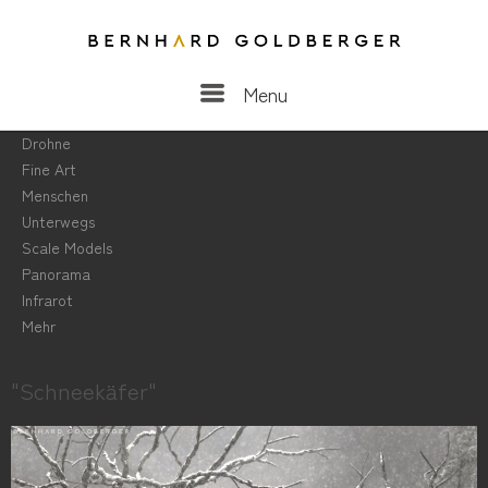
Menu
Menu
Drohne
Fine Art
Menschen
Unterwegs
Scale Models
Panorama
Infrarot
Mehr
"Schneekäfer"