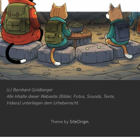
(c) Bernhard Goldberger
Alle Inhalte dieser Webseite (Bilder, Fotos, Sounds, Texte,
Videos) unterliegen dem Urheberrecht.
Theme by
SiteOrigin
.