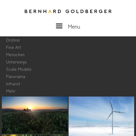
Menu
Menu
Drohne
Fine Art
Menschen
Unterwegs
Scale Models
Panorama
Infrarot
Mehr