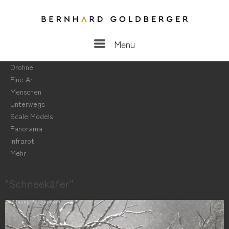
Menu
Menu
Drohne
Fine Art
Menschen
Unterwegs
Scale Models
Panorama
Infrarot
Mehr
"Schneekäfer"