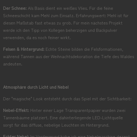
Der Schnee:
Als Basis dient ein weißes Vlies. Für die feine
Schneeschicht kam Mehl zum Einsatz. Erfahrungswert: Mehl ist für
diesen Maßstab fast etwas zu grob. Für mein nächstes Projekt
werde ich den Tipp von Kollegen beherzigen und Backpulver
verwenden, da es noch feiner wirkt.
Felsen & Hintergrund:
Echte Steine bilden die Felsformationen,
während Tannen aus der Weihnachtsdekoration die Tiefe des Waldes
andeuten.
Atmosphäre durch Licht und Nebel
Der "magische" Look entsteht durch das Spiel mit der Sichtbarkeit:
Nebel-Effekt:
Hinter einer Lage Transparentpapier wurden zwei
Tannenbäume platziert. Eine dahinterliegende LED-Lichtquelle
sorgt für das diffuse, nebelige Leuchten im Hintergrund.
Echter Nebel:
Im Vordergrund habe ich eine Nebelmaschine dezent