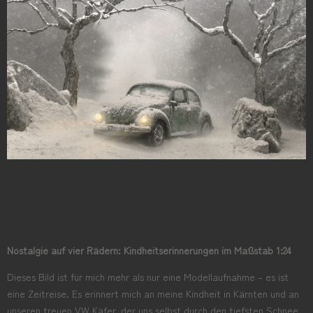
Nostalgie auf vier Rädern: Kindheitserinnerungen im Maßstab 1:24
Dieses Bild ist für mich mehr als nur eine Modellaufnahme – es ist
eine Zeitreise. Es erinnert mich an meine Kindheit in Kärnten und an
unseren treuen VW Käfer, der uns selbst durch den tiefsten Schnee